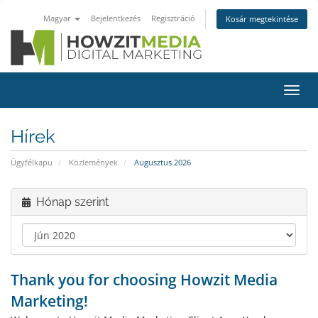
Magyar
Bejelentkezés
Regisztráció
Kosár megtekintése
Váltá
a
navig
Hírek
Ügyfélkapu
Közlemények
Augusztus 2026
Hónap szerint
Thank you for choosing Howzit Media
Marketing!