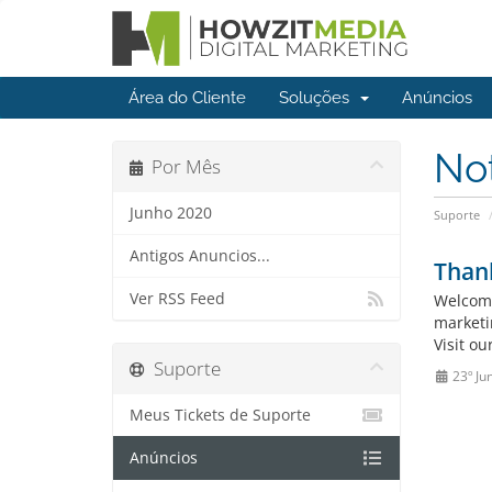
Área do Cliente
Soluções
Anúncios
No
Por Mês
Junho 2020
Suporte
Antigos Anuncios...
Thank
Ver RSS Feed
Welcome
marketi
Visit ou
Suporte
23º Ju
Meus Tickets de Suporte
Anúncios