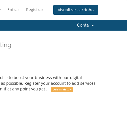
Entrar
Registrar
Visualizar carrinho
Conta
ting
ce to boost your business with our digital
as possible. Register your account to add services
 If at any point you get ...
Leia mais... »