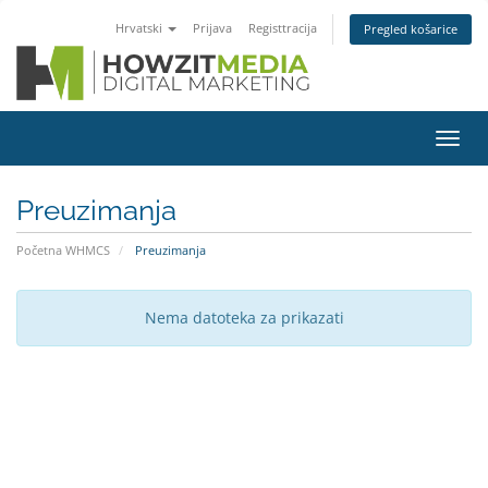
Hrvatski
Prijava
Registtracija
Pregled košarice
Preba
navig
Preuzimanja
Početna WHMCS
Preuzimanja
Nema datoteka za prikazati