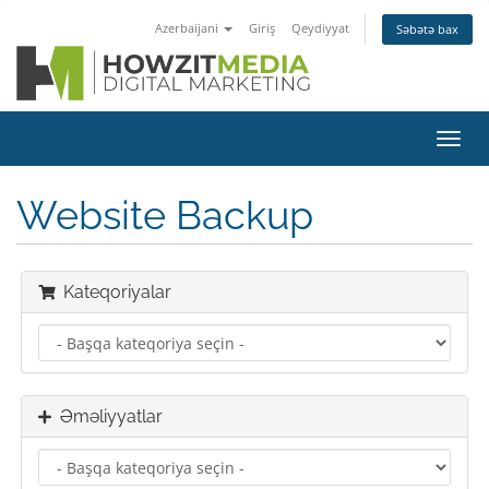
Azerbaijani
Giriş
Qeydiyyat
Səbətə bax
Naviq
keçid
Website Backup
Kateqoriyalar
Əməliyyatlar