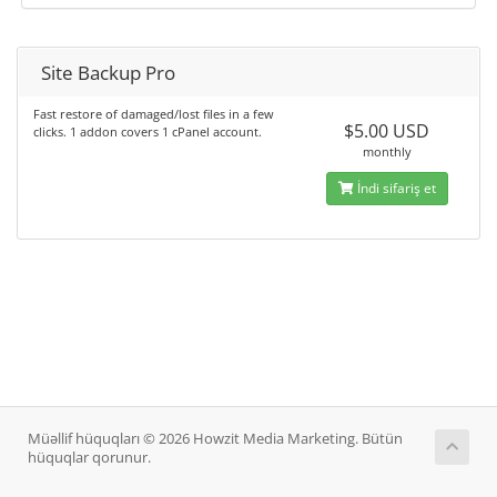
Site Backup Pro
Fast restore of damaged/lost files in a few
$5.00 USD
clicks. 1 addon covers 1 cPanel account.
monthly
İndi sifariş et
Müəllif hüquqları © 2026 Howzit Media Marketing. Bütün
hüquqlar qorunur.