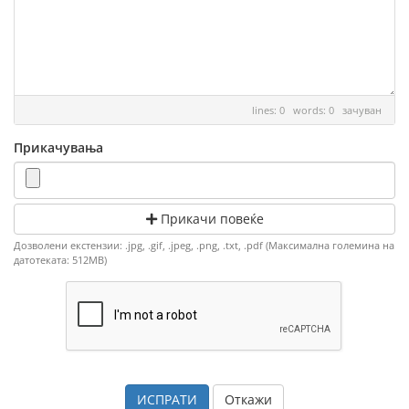
lines: 0 words: 0
зачуван
Прикачувања
Прикачи повеќе
Дозволени екстензии: .jpg, .gif, .jpeg, .png, .txt, .pdf (Максимална големина на
датотеката: 512MB)
Откажи