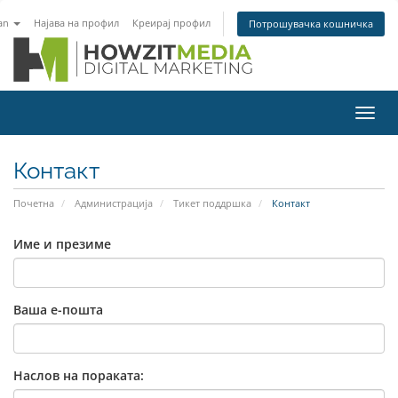
an
Најава на профил
Креирај профил
Потрошувачка кошничка
Вклу
ја
нави
Контакт
Почетна
Администрација
Тикет поддршка
Контакт
Име и презиме
Ваша е-пошта
Наслов на пораката: