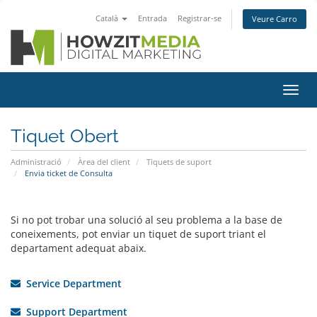
Català
Entrada
Registrar-se
Veure Carro
Canv
la
nave
Tiquet Obert
Administració
Àrea del client
Tiquets de suport
Envia ticket de Consulta
Si no pot trobar una solució al seu problema a la base de
coneixements, pot enviar un tiquet de suport triant el
departament adequat abaix.
Service Department
Support Department