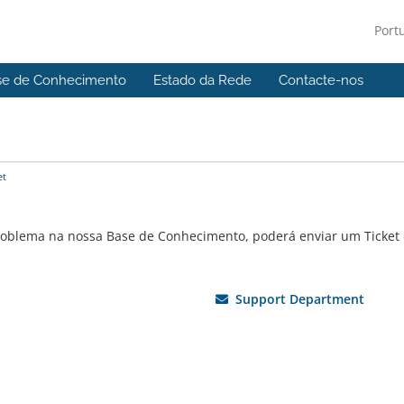
Port
se de Conhecimento
Estado da Rede
Contacte-nos
et
problema na nossa Base de Conhecimento, poderá enviar um Ticket
Support Department