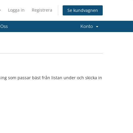
Logga in
Registrera
Se kundvagnen
 Oss
Konto
ing som passar bäst från listan under och skicka in