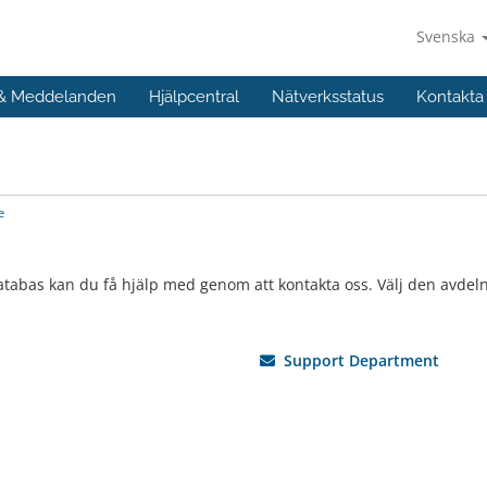
Svenska
 & Meddelanden
Hjälpcentral
Nätverksstatus
Kontakta
e
atabas kan du få hjälp med genom att kontakta oss. Välj den avdeln
Support Department