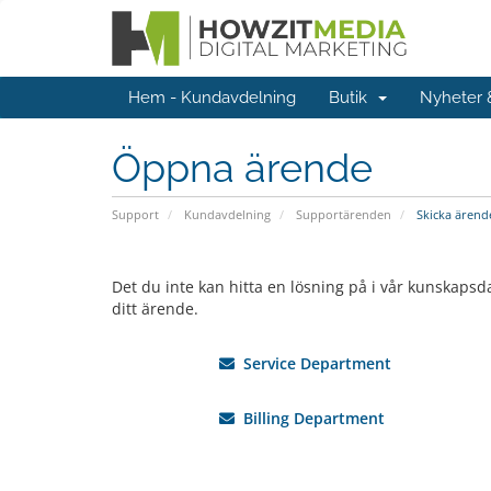
Hem - Kundavdelning
Butik
Nyheter
Öppna ärende
Support
Kundavdelning
Supportärenden
Skicka ärend
Det du inte kan hitta en lösning på i vår kunskapsd
ditt ärende.
Service Department
Billing Department